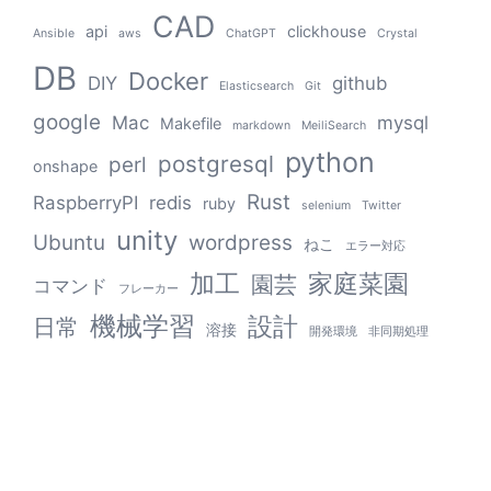
CAD
api
clickhouse
Ansible
aws
ChatGPT
Crystal
DB
Docker
DIY
github
Elasticsearch
Git
google
Mac
mysql
Makefile
markdown
MeiliSearch
python
postgresql
perl
onshape
Rust
RaspberryPI
redis
ruby
selenium
Twitter
unity
Ubuntu
wordpress
ねこ
エラー対応
加工
家庭菜園
園芸
コマンド
フレーカー
機械学習
設計
日常
溶接
開発環境
非同期処理