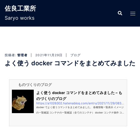
佐良工業所
Saryo works
投稿者:
管理者
2021年11月29日
ブログ
よく使う docker コマンドをまとめてみました
ものづくりのブログ
よく使う docker コマンドをまとめてみました – も
のづくりのブログ
https://a1026302.hatenablog.com/entry/2021/11/29/083156
docker でよく使うコマンドをまとめてみました。 各種情報一覧表示 イメージ
の一覧確認 コンテナの一覧確認（全てのコンテナ） docker コンテナ操作 コン
テナ起動 コンテナ停止 コンテナを作成して起動からログインしてbashで操作
バージョン確認 Dockerのバージョン確認 Docker Composeのバージョン確認
各種情報一覧表示 イメージの一覧確認 トップ・レベルのイメージと、リポジ
トリ・タグ・容量を表示します。 $ docker images コンテナの一覧確認（全
てのコンテナ） 全てのコンテナを表示 (デフォルトは実行中コンテナのみ表示)