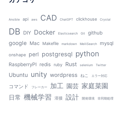
CAD
api
clickhouse
Ansible
aws
ChatGPT
Crystal
DB
Docker
DIY
github
Elasticsearch
Git
google
Mac
mysql
Makefile
markdown
MeiliSearch
python
postgresql
perl
onshape
Rust
RaspberryPI
redis
ruby
selenium
Twitter
unity
Ubuntu
wordpress
ねこ
エラー対応
加工
家庭菜園
園芸
コマンド
フレーカー
機械学習
設計
日常
溶接
開発環境
非同期処理