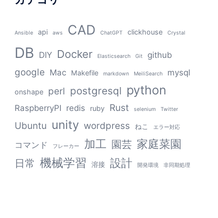
CAD
api
clickhouse
Ansible
aws
ChatGPT
Crystal
DB
Docker
DIY
github
Elasticsearch
Git
google
Mac
mysql
Makefile
markdown
MeiliSearch
python
postgresql
perl
onshape
Rust
RaspberryPI
redis
ruby
selenium
Twitter
unity
Ubuntu
wordpress
ねこ
エラー対応
加工
家庭菜園
園芸
コマンド
フレーカー
機械学習
設計
日常
溶接
開発環境
非同期処理