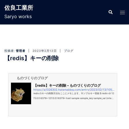
佐良工業所
Saryo works
投稿者:
管理者
2023年2月13日
ブログ
【redis】キーの削除
ものづくりのブログ
【redis】キーの削除 – ものづくりのブログ
https://a1026302.hatenablog.com/entry/2023/02/13/105511
redis のキーの削除方法をここにメモします。サンプルキー登録 $ redis-cli 12
7.0.0.1:6379> 127.0.0.1:6379> hset sample sample_key sample_val (intege
r) 1Key の確認 127.0.0.1:6379> keys sample 1) "sample" 127.0.0.1:6379> hg
etall sample 1) "sample_key" 2) "sample_val"キーをすべてクリア 127.0.0.1:6
379> flushdb OKキーを指定して削除 …